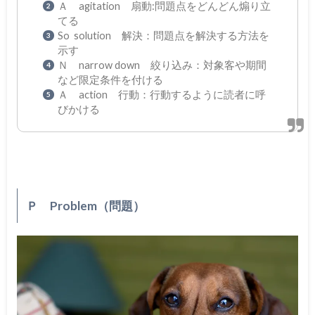
Ａ agitation 扇動:問題点をどんどん煽り立
てる
So solution 解決：問題点を解決する方法を
示す
Ｎ narrow down 絞り込み：対象客や期間
など限定条件を付ける
Ａ action 行動：行動するように読者に呼
びかける
Ｐ Problem（問題）