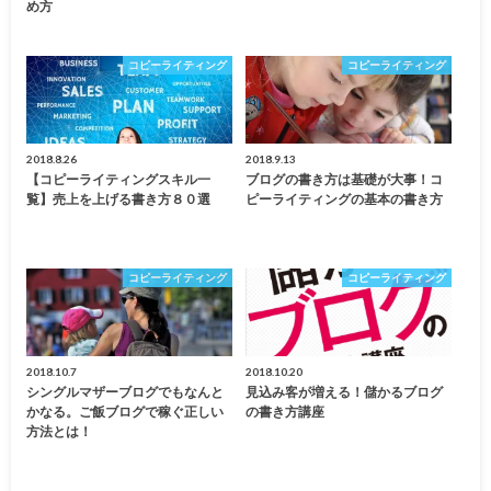
め方
コピーライティング
コピーライティング
2018.8.26
2018.9.13
【コピーライティングスキル一
ブログの書き方は基礎が大事！コ
覧】売上を上げる書き方８０選
ピーライティングの基本の書き方
コピーライティング
コピーライティング
2018.10.7
2018.10.20
シングルマザーブログでもなんと
見込み客が増える！儲かるブログ
かなる。ご飯ブログで稼ぐ正しい
の書き方講座
方法とは！