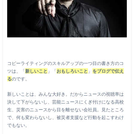
コピーライティングのスキルアップの一つ目の書き方のコ
ツは、「
新しいこと
」「
おもしろいこと
」
をブログで伝え
る
のです。
新しいことは、みんな大好き。だからニュースの視聴率は
決して下がらないし、芸能ニュースにくぎ付けになる高校
生、災害のニュースから目を離せない会社員。見たところ
で、何も変わらないし、被災者支援など行動を起こすわけ
でもない。