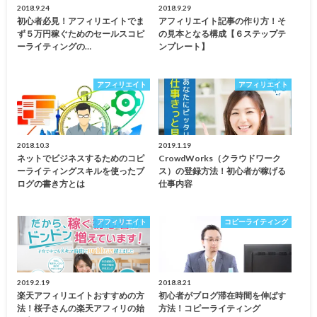
2018.9.24
2018.9.29
初心者必見！アフィリエイトでま
アフィリエイト記事の作り方！そ
ず５万円稼ぐためのセールスコピ
の見本となる構成【６ステップテ
ーライティングの…
ンプレート】
アフィリエイト
アフィリエイト
2018.10.3
2019.1.19
ネットでビジネスするためのコピ
CrowdWorks（クラウドワーク
ーライティングスキルを使ったブ
ス）の登録方法！初心者が稼げる
ログの書き方とは
仕事内容
アフィリエイト
コピーライティング
2019.2.19
2018.8.21
楽天アフィリエイトおすすめの方
初心者がブログ滞在時間を伸ばす
法！桜子さんの楽天アフィリの始
方法！コピーライティング