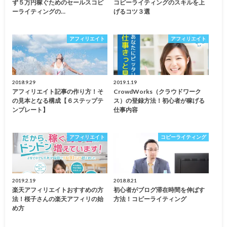
ず５万円稼ぐためのセールスコピ
コピーライティングのスキルを上
ーライティングの…
げるコツ３選
アフィリエイト
アフィリエイト
2018.9.29
2019.1.19
アフィリエイト記事の作り方！そ
CrowdWorks（クラウドワーク
の見本となる構成【６ステップテ
ス）の登録方法！初心者が稼げる
ンプレート】
仕事内容
アフィリエイト
コピーライティング
2019.2.19
2018.8.21
楽天アフィリエイトおすすめの方
初心者がブログ滞在時間を伸ばす
法！桜子さんの楽天アフィリの始
方法！コピーライティング
め方