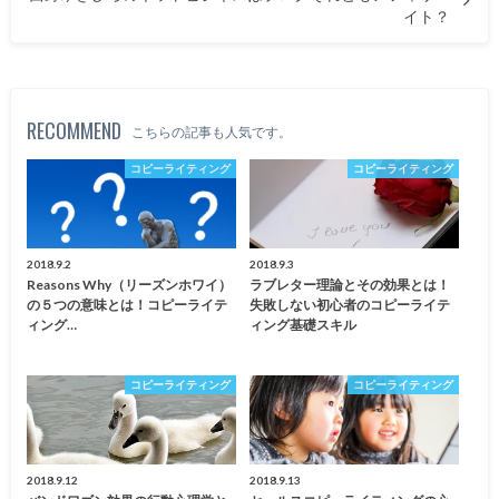
イト？
RECOMMEND
こちらの記事も人気です。
コピーライティング
コピーライティング
2018.9.2
2018.9.3
Reasons Why（リーズンホワイ）
ラブレター理論とその効果とは！
の５つの意味とは！コピーライテ
失敗しない初心者のコピーライテ
ィング…
ィング基礎スキル
コピーライティング
コピーライティング
2018.9.12
2018.9.13