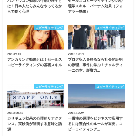
バンドワゴン効果の行動心理学と
セールスコピーライティングの心
は！日本人ならみんなやってるか
理学スキル！バーナム効果（フォ
らで動く心理
アラー効果）
コピーライティング
コピーライティング
2018.9.15
2018.10.14
アンカリング効果とは！セールス
ブログ収入を得るなら社会的証明
コピーライティングの基礎スキル
の原理、事件に学ぶ！チャルディ
ーニの本、影響力…
コピーライティング
コピーライティング
2018.10.26
2018.10.29
カリギュラ効果の心理的リアクタ
一貫性の原理をビジネスで応用す
ンス。実験例が証明する意味と語
るには整合性のルールが重要。コ
源
ピーライティング…