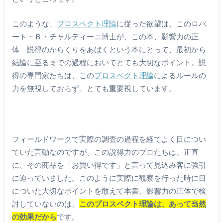
このような、
プロスペクト理論
に従った欲望は、このロバ
ート・Ｂ・チャルディーニ博士が、この本、影響力の正
体 説得のからくりをあばくという本にとって、最初から
結論に至るまでの過程においてとても大切なポイント。説
得の専門家たちは、この
プロスペクト理論
によるルールの
力を無視しておらず、とても重要視しています。
フィールドワークで実際の調査の過程を経てよく目につい
ていた言動なのですが、この説得力のプロたちは、正直
に、その商品を「お買い得です」と言って見込み客に強引
に迫っていました。このように実際に観察を行った時に目
についた大切なポイントを敢えて本書、影響力の正体で検
討していないのは、
このプロスペクト理論は、あって当然
の効果だから
です。