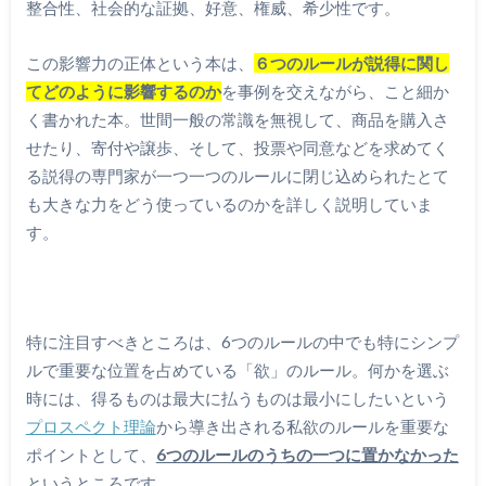
整合性、社会的な証拠、好意、権威、希少性です。
この影響力の正体という本は、
６つのルールが説得に関し
てどのように影響するのか
を事例を交えながら、こと細か
く書かれた本。世間一般の常識を無視して、商品を購入さ
せたり、寄付や譲歩、そして、投票や同意などを求めてく
る説得の専門家が一つ一つのルールに閉じ込められたとて
も大きな力をどう使っているのかを詳しく説明していま
す。
特に注目すべきところは、6つのルールの中でも特にシンプ
ルで重要な位置を占めている「欲」のルール。何かを選ぶ
時には、得るものは最大に払うものは最小にしたいという
プロスペクト理論
から導き出される私欲のルールを重要な
ポイントとして、
6つのルールのうちの一つ
に置かなかった
というところです。