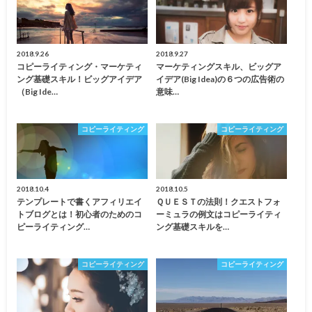
2018.9.26
2018.9.27
コピーライティング・マーケティ
マーケティングスキル、ビッグア
ング基礎スキル！ビッグアイデア
イデア(big Idea)の６つの広告術の
（big Ide…
意味…
コピーライティング
コピーライティング
2018.10.4
2018.10.5
テンプレートで書くアフィリエイ
ＱＵＥＳＴの法則！クエストフォ
トブログとは！初心者のためのコ
ーミュラの例文はコピーライティ
ピーライティング…
ング基礎スキルを…
コピーライティング
コピーライティング