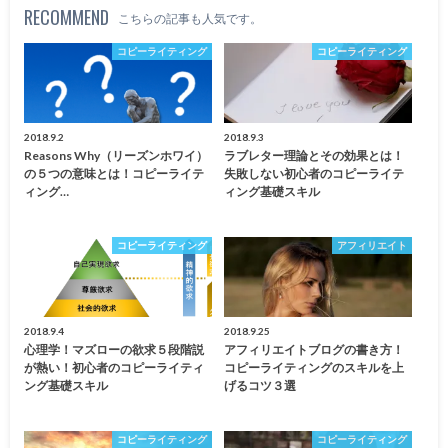
RECOMMEND
こちらの記事も人気です。
コピーライティング
コピーライティング
2018.9.2
2018.9.3
Reasons Why（リーズンホワイ）
ラブレター理論とその効果とは！
の５つの意味とは！コピーライテ
失敗しない初心者のコピーライテ
ィング…
ィング基礎スキル
コピーライティング
アフィリエイト
2018.9.4
2018.9.25
心理学！マズローの欲求５段階説
アフィリエイトブログの書き方！
が熱い！初心者のコピーライティ
コピーライティングのスキルを上
ング基礎スキル
げるコツ３選
コピーライティング
コピーライティング