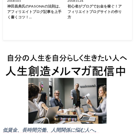
2018.10.5
2018.11.26
神田昌典氏のPASONAの法則は、
初心者がブログでお金を稼ぐ！ア
アフィリエイトブログ記事を上手
フィリエイトブログサイトの作り
く書くコツ！…
方
低賃金、長時間労働、人間関係に悩む人へ。