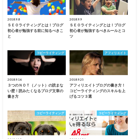
2018.9.8
2018.9.9
ＳＥＯライティングとは！ブログ
ＳＥＯライティングとは！ブログ
初心者が勉強する前に知るべきこ
初心者が勉強するべきルールとコ
と
ツ
コピーライティング
アフィリエイト
2018.9.16
2018.9.25
３つのＮＯＴ（ノット）の読まな
アフィリエイトブログの書き方！
い壁！読みたくなるブログ文章の
コピーライティングのスキルを上
書き方
げるコツ３選
コピーライティング
コピーライティング