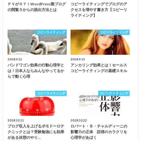
ＰＶが０？！WordPress製ブログ
コピーライティングでブログのア
の閲覧０からの脱出方法とは
クセスを増やす書き方【コピーリ
ライティング】
コピーライティング
コピーライティング
2018.9.12
2018.9.15
バンドワゴン効果の行動心理学と
アンカリング効果とは！セールス
は！日本人ならみんなやってるか
コピーライティングの基礎スキル
らで動く心理
コピーライティング
コピーライティング
2018.10.11
2018.10.22
ブログ収入を上げるポモドーロテ
ロバート・Ｂ・チャルディーニの
クニックとは？受験勉強にも効果
影響力の正体 説得のカラクリを
がある休憩のやり…
心理学があばく