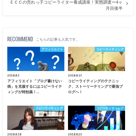
ＥＣＣの売れっ子コピーライター養成講座！実態調査ー4ヶ
月目後半
RECOMMEND
こちらの記事も人気です。
アフィリエイト
コピーライティング
2018.8.3
2018.8.15
アフィリエイト「ブログ書けない
コピーライティングのテクニッ
病」を克服するにはコピーライテ
ク、ストーリーテリングで最強ブ
ィングが特効薬！…
ログへ！
コピーライティング
コピーライティング
2018.8.18
2018.8.23