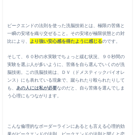
ピークエンドの法則を使った洗脳技術とは、極限の苦痛と
一瞬の安堵を織り交ぜること。その安堵が極限状態との対
比により、
より強い安心感を得たように感じる
のです。
そして、６０秒の水実験でちょっと緩む状況、９０秒間の
実験を選ぶ人が多いように、苦痛を自ら選んでいくのが洗
脳技術。この洗脳技術は、ＤＶ（ドメスティックバイオレ
ンス）にも表れている現象で、蹴られたり殴られたりして
も、
あの人には私が必要
なのだと、自ら苦痛を選んでしま
う心理にもつながります。
こんな倫理的なボーダーラインにあるとも言える心理的効
果がピークエンドの法則。ピークエンドの法則と聞くと恋