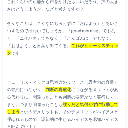
これくらいの距離から声をかけたらいいだろう。声の大き
さはどうしようか」などと考えますか？
そんなことは、全くなにも考えずに「おはよう」とあいさ
つするのではないでしょうか。「good morning」でもな
く、「ニイハオ」でもなく、「こんばんは」でもなく、
「おはよう」と言葉が出てくる。
これがヒューリスティッ
ク
です。
ヒューリスティックは思考力のリソース（思考力の容量）
の節約につながり、
判断の高速化
につながるメリットがあ
る代わりに、間違ったことも判断の要素がなく実行してし
まう、つまり間違ったことも
誤りだと気付かずに行動して
しまう
というデメリットも。そのデメリットがバイアスと
呼ばれるもので、認知的に生じるバイアスを認知バイアス
と呼んでいます。