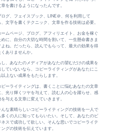
文章を書けるようになったんです。
ブログ、フェイスブック、LINE＠、何を利用して
も、文字を書くテクニック、文章を作る技術は必要。
ホームページ、ブログ、アフィリエイト、お金を稼ぐ
ために、自分の大切な時間を割いて、一生懸命書きま
すよね。だったら、読んでもらって、最大の効果を得
たくありませんか。
もし、あなたのメディアがあなたの望むだけの成果を
出していないなら、コピーライティングがあなたにこ
れ以上ない成果をもたらします。
コピーライティングは、書くことに悩むあなたの文章
に、光り輝くツヤを与えて、読む人の心を躍らせ、感
動を与える文章に変えていきます。
そんな素晴らしいコピーライティングの技術を一人で
も多くの人に知ってもらいたい。そして、あなたのビ
ジネスで成功して欲しい。そんな思いでコピーライテ
ィングの技術を伝えています。