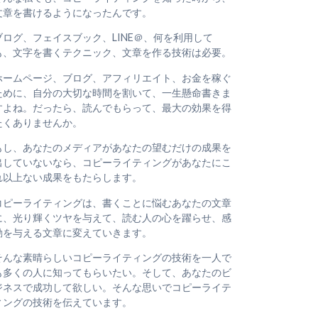
文章を書けるようになったんです。
ブログ、フェイスブック、LINE＠、何を利用して
も、文字を書くテクニック、文章を作る技術は必要。
ホームページ、ブログ、アフィリエイト、お金を稼ぐ
ために、自分の大切な時間を割いて、一生懸命書きま
すよね。だったら、読んでもらって、最大の効果を得
たくありませんか。
もし、あなたのメディアがあなたの望むだけの成果を
出していないなら、コピーライティングがあなたにこ
れ以上ない成果をもたらします。
コピーライティングは、書くことに悩むあなたの文章
に、光り輝くツヤを与えて、読む人の心を躍らせ、感
動を与える文章に変えていきます。
そんな素晴らしいコピーライティングの技術を一人で
も多くの人に知ってもらいたい。そして、あなたのビ
ジネスで成功して欲しい。そんな思いでコピーライテ
ィングの技術を伝えています。