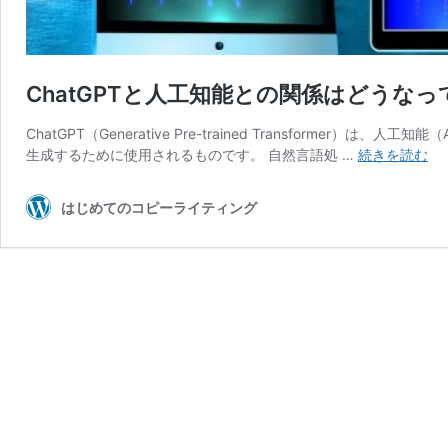
ChatGPTと人工知能との関係はどうな
ChatGPT（Generative Pre-trained Transfor
Ch
生成するために使用されるものです。 自然言語処 …
続きを読む
と
人
はじめてのコピーライティング
工
知
能
と
の
関
係
は
ど
う
な
っ